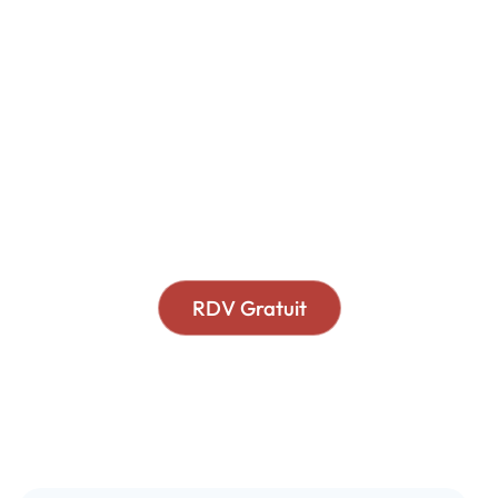
Votre intérêt financier est
notre priorité
Nous ne vendons pas de produits
financiers.
Nous ne recevons pas de commissions.
RDV Gratuit