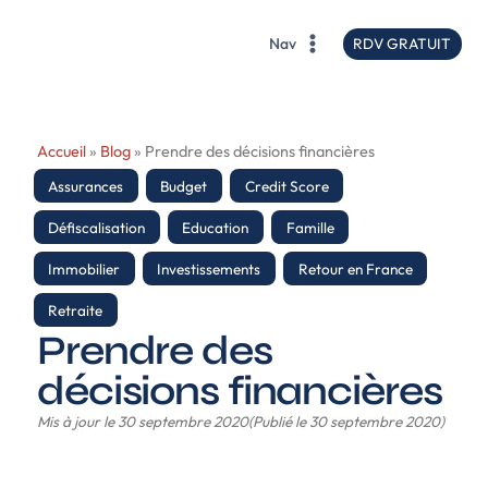
contenu
principal
RDV GRATUIT
Nav
Accueil
»
Blog
»
Prendre des décisions financières
Assurances
,
Budget
,
Credit Score
,
Défiscalisation
,
Education
,
Famille
,
Immobilier
,
Investissements
,
Retour en France
,
Retraite
Prendre des
décisions financières
Mis à jour le 30 septembre 2020
(Publié le 30 septembre 2020)