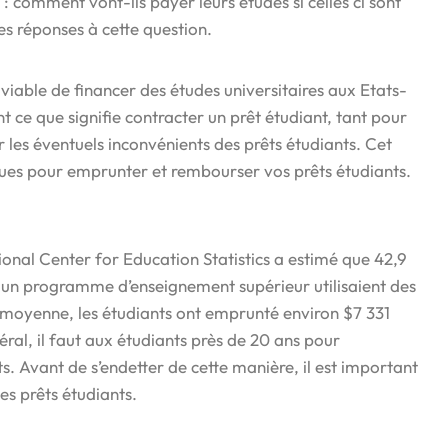
: comment vont-ils payer leurs études si celles ci sont
es réponses à cette question.
 viable de financer des études universitaires aux Etats-
t ce que signifie contracter un prêt étudiant, tant pour
r les éventuels inconvénients des prêts étudiants. Cet
iques pour emprunter et rembourser vos prêts étudiants.
ional Center for Education Statistics a estimé que 42,9
s à un programme d’enseignement supérieur utilisaient des
n moyenne, les étudiants ont emprunté environ $7 331
éral, il faut aux étudiants près de 20 ans pour
. Avant de s’endetter de cette manière, il est important
es prêts étudiants.