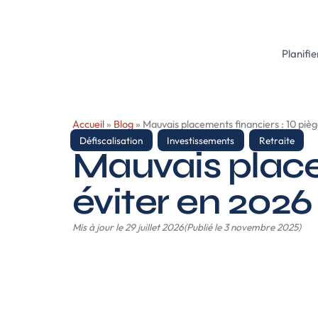
contenu
principal
Planifie
Accueil
»
Blog
»
Mauvais placements financiers : 10 pièg
Défiscalisation
,
Investissements
,
Retraite
Mauvais place
éviter en 2026
Mis à jour le 29 juillet 2026
(Publié le 3 novembre 2025)