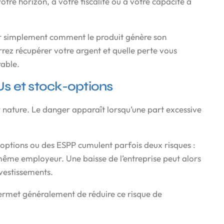
votre horizon, à votre fiscalité ou à votre capacité à
er simplement comment le produit génère son
rez récupérer votre argent et quelle perte vous
rable.
SUs et stock-options
r nature. Le danger apparaît lorsqu’une part excessive
k-options ou des ESPP cumulent parfois deux risques :
même employeur. Une baisse de l’entreprise peut alors
nvestissements.
permet généralement de réduire ce risque de