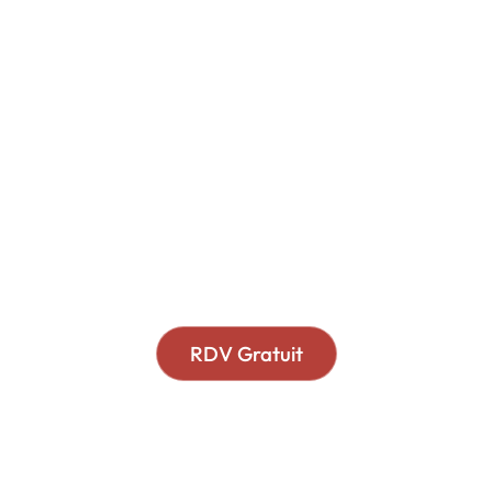
Votre intérêt financier
est notre priorité
Nous ne vendons pas de produits
financiers.
Nous ne recevons pas de commissions.
RDV Gratuit