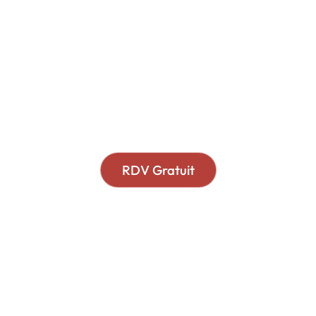
Votre intérêt financier
est notre priorité
Nous ne vendons pas de produits
financiers.
Nous ne recevons pas de commissions.
RDV Gratuit