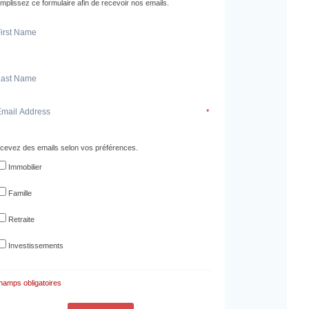
mplissez ce formulaire afin de recevoir nos emails.
*
cevez des emails selon vos préférences.
Immobilier
Famille
Retraite
Investissements
hamps obligatoires